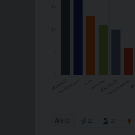
Alle
92
22
20