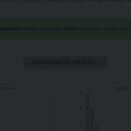
kalierbares
Affiliate-Wachstum?
Sofort
-Check inkl. Umsatz-Fore
KALENDERWOCHE #45 (2025)