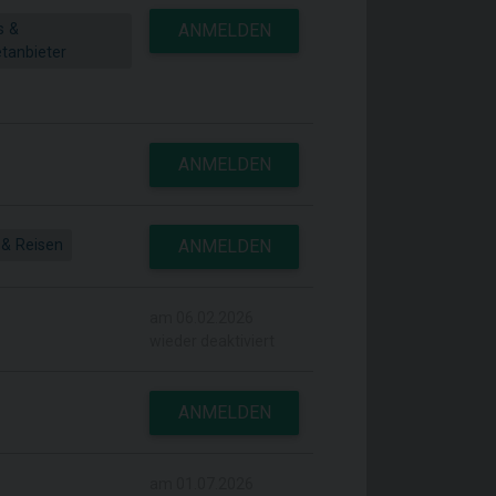
s &
ANMELDEN
etanbieter
ANMELDEN
 & Reisen
ANMELDEN
am 06.02.2026
wieder deaktiviert
ANMELDEN
am 01.07.2026