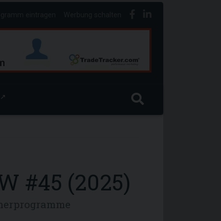
ogramm eintragen
Werbung schalten
↗
W #45 (2025)
rtnerprogramme
.