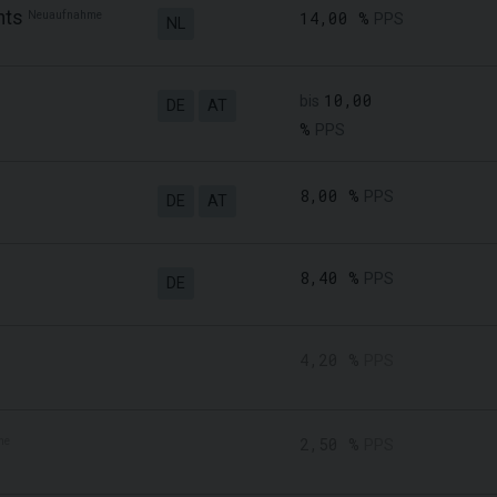
nts
Neuaufnahme
14,00 %
PPS
NL
10,00
bis
DE
AT
%
PPS
8,00 %
PPS
DE
AT
8,40 %
PPS
DE
4,20 %
PPS
me
2,50 %
PPS