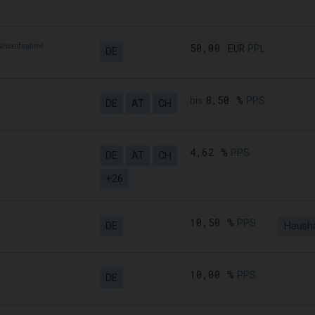
Neuaufnahme
50,00 EUR
PPL
DE
8,50 %
bis
PPS
DE
AT
CH
4,62 %
PPS
DE
AT
CH
+26
10,50 %
PPS
DE
Hausha
10,00 %
PPS
DE